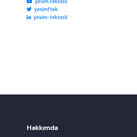
yesim.tektasli
yesimftek
yesim-tektasli
Hakkımda