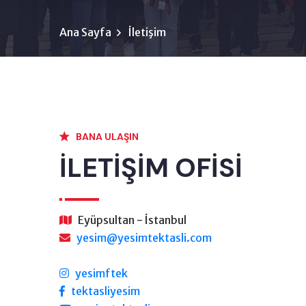
Ana Sayfa
İletişim
BANA ULAŞIN
İLETİŞİM OFİSİ
Eyüpsultan - İstanbul
yesim@yesimtektasli.com
yesimftek
tektasliyesim