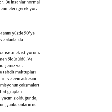
or. Bu insanlar normal
klenmeleri gerekiyor.
 oranını yüzde 50’ye
 ve alanlarda
a bahsetmek istiyorum.
çmen öldürüldü. Ve
ndişemiz var.
ve tehdit mektupları
ini ve evin adresini
omisyonun çalışmaları
chat grupları
htiyacımız olduğunda,
sun, çünkü onların ne