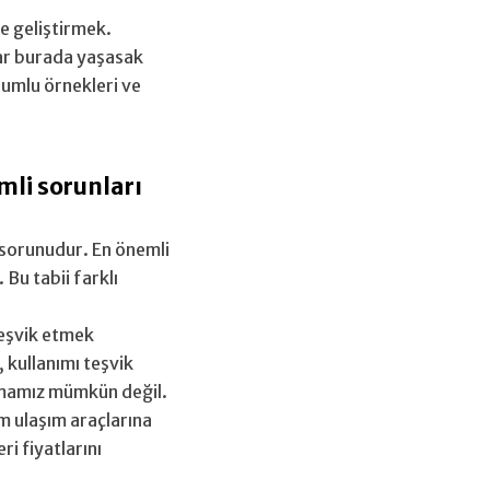
e geliştirmek.
dar burada yaşasak
lumlu örnekleri ve
mli sorunları
m sorunudur. En önemli
Bu tabii farklı
teşvik etmek
 kullanımı teşvik
apmamız mümkün değil.
üm ulaşım araçlarına
i fiyatlarını