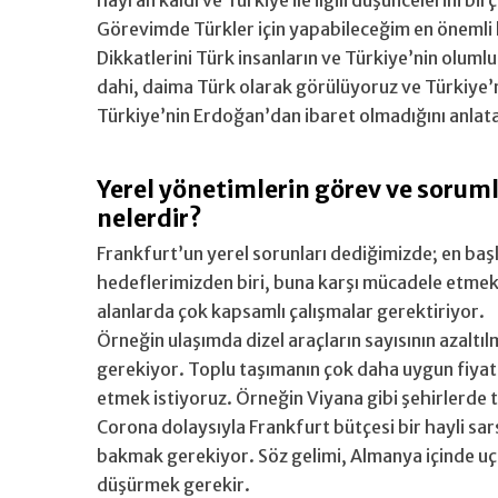
hayran kaldı ve Türkiye ile ilgili düşüncelerini bir
Görevimde Türkler için yapabileceğim en önemli 
Dikkatlerini Türk insanların ve Türkiye’nin olum
dahi, daima Türk olarak görülüyoruz ve Türkiye’
Türkiye’nin Erdoğan’dan ibaret olmadığını anlat
Yerel yönetimlerin görev ve soruml
nelerdir?
Frankfurt’un yerel sorunları dediğimizde; en başl
hedeflerimizden biri, buna karşı mücadele etmek.
alanlarda çok kapsamlı çalışmalar gerektiriyor.
Örneğin ulaşımda dizel araçların sayısının azaltı
gerekiyor. Toplu taşımanın çok daha uygun fiyatl
etmek istiyoruz. Örneğin Viyana gibi şehirlerde
Corona dolaysıyla Frankfurt bütçesi bir hayli sar
bakmak gerekiyor. Söz gelimi, Almanya içinde uçak 
düşürmek gerekir.