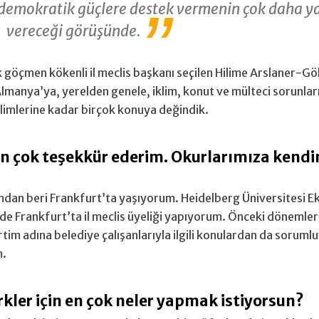
demokratik güçlere destek vermenin çok daha ya
vereceği görüşünde.
 göçmen kökenli il meclis başkanı seçilen Hilime Arslaner-G
manya’ya, yerelden genele, iklim, konut ve mülteci sorunları
ğilimlerine kadar birçok konuya değindik.
in çok teşekkür ederim. Okurlarımıza kendin
ımdan beri Frankfurt’ta yaşıyorum. Heidelberg Üniversitesi
'nde Frankfurt’ta il meclis üyeliği yapıyorum. Önceki döneml
im adına belediye çalışanlarıyla ilgili konulardan da sorum
m.
kler için en çok neler yapmak istiyorsun?