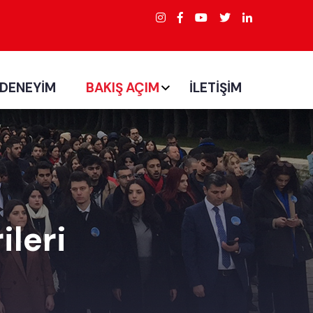
 DENEYİM
BAKIŞ AÇIM
İLETİŞİM
leri