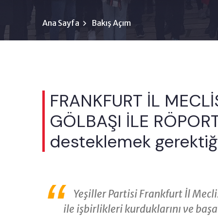
Ana Sayfa
Bakış Açım
FRANKFURT İL MECLİ
GÖLBAŞI İLE RÖPORTAJ
desteklemek gerektiğ
Yeşiller Partisi Frankfurt İl Me
ile işbirlikleri kurduklarını ve başar