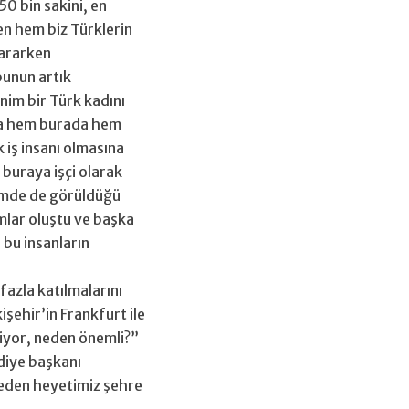
50 bin sakini, en
en hem biz Türklerin
 ararken
bunun artık
nim bir Türk kadını
ına hem burada hem
 iş insanı olmasına
buraya işçi olarak
ğimde de görüldüğü
umlar oluştu ve başka
bu insanların
fazla katılmalarını
işehir’in Frankfurt ile
ediyor, neden önemli?”
ediye başkanı
t eden heyetimiz şehre