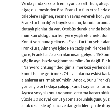
Ve ulaşımdaki zararlı emisyonu azaltırken, oksije
ağaç dikilmesinden öte, Frankfurt’un etrafında o
taleplere rağmen, resmen savaş vererek koruyo
Frankfurt’un diğer büyük sorunu, konut sorunu...
detaylı planlar da var. Otobüs duraklarında kabin
mümkün olduğunca her yere yeşili eklemek. Bunlar,
Konut sorununa gelince... Frankfurt’un şehir alanı
Frankfurt, Almanya içinde en cazip şehirlerden bir
göre, Frankfurt’a akın akın insan geliyor. 150 bi
göç ile aynı hızda sağlanması mümkün değil. Bir k
“Nahverdichtung” dediğimiz, merkezi yerlerde iki-
konut haline getirmek. Ofis alanlarına eskisi kad
alanlarını artırmak mümkün. Ancak, bunu Frankfu
yerleriyle ortaklaşa çalışıp, konut sayısını artırm
Ayrıca sosyal konut yapımını artırma kararı aldı
yüzde 30 sosyal konut yapma zorunluluğunu yüzde 
artık özellikle öğrenci ve dar gelirliler için de i