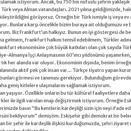
rgulamak istiyorum. Ancak, bu 750 bin nüfuslu şehrin yaklaşık 
 Türk veya Alman vatandaşları. 2021 yılına geldiğimizde, hal
leştirildiğini görüyoruz. Örneğin bir Türk ismiyle iş veya ev
ıyor. Bunlara karşı öncelikle bizim buraya ait olduğumuzu ve 
rum. Biz Frankfurt’un halkıyız. Bunun en iyi göstergesi de be
ma gelmem, Frankfurt halkını temsil edebilmem, Türkler ad
nkfurt ekonomisine çok büyük katkıları olan çok sayıda Türk
iye-Almanya İşçi Anlaşmasının 60’ıncı yıldönümü yaşanırken, 
l artık her alanda var oluyor. Ekonominin dışında, benim örne
 alanında aktif pek çok insan var... Türkçe tiyatro yapan kur
bunları görmesi ve tanıması gerekiyor. Bulunduğum görevde 
aha geniş kitlelere ulaşmalarını sağlamak istiyorum.
 yaşıyor. Özellikle onların bu tür kültürel faaliyetlere daha 
er ile ilgili varolan imajı değiştirmek istiyorum. Örneğin Esk
erimizde basın “Bu kentlerin kardeşliği sizin için neyi ifade 
mesini bekliyorum” demiştim. Eskişehir gibi demokrat bir bel
n bir şehir ile kardeşlik ilişkisi kurduğumuzda, şehri ziyare