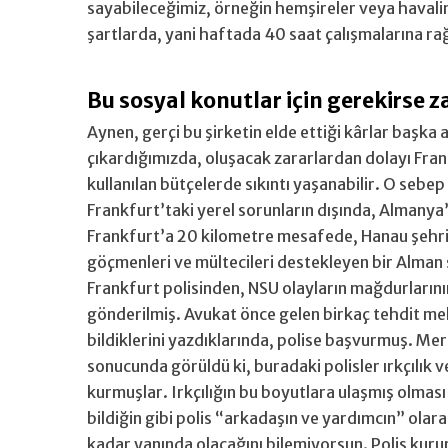
sayabileceğimiz, örneğin hemşireler veya havalim
şartlarda, yani haftada 40 saat çalışmalarına ra
Bu sosyal konutlar için gerekirse 
Aynen, gerçi bu şirketin elde ettiği kârlar başka
çıkardığımızda, oluşacak zararlardan dolayı Frank
kullanılan bütçelerde sıkıntı yaşanabilir. O sebep
Frankfurt’taki yerel sorunların dışında, Almanya’
Frankfurt’a 20 kilometre mesafede, Hanau şehrin
göçmenleri ve mültecileri destekleyen bir Alman s
Frankfurt polisinden, NSU olayların mağdurlarının 
gönderilmiş. Avukat önce gelen birkaç tehdit mek
bildiklerini yazdıklarında, polise başvurmuş. Me
sonucunda görüldü ki, buradaki polisler ırkçılık ve 
kurmuşlar. Irkçılığın bu boyutlara ulaşmış olmas
bildiğin gibi polis “arkadaşın ve yardımcın” olar
kadar yanında olacağını bilemiyorsun. Polis kurumu