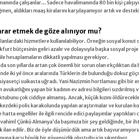
anında çalışanlar... Sadece havalimanında 80 bin kişi çalışıy
ğmen, aldıkları maaş kiralarını karşılayamıyor artık ve deste
zarar etmek de göze alınıyor mu?
 alanlardaki hizmetlere kullanılabiliyor. Örneğin sosyal konut
furt bütçesinin geliri azalır ve dolaysıyla başka sosyal proje
 ile hesaplamaların dikkatli yapılması gerekiyor.
da son yıllarda artan çok önemli bir sorun olan ırkçılıktan d
de iki yıl önce aralarında Türklerin de bulunduğu dokuz gö
iyasetçi suikasta uğradı. Yani Nazizmin hortlaması gibi bir e
avukatlığını yapan bir kadının ev adresi bilgileri sızdırılmış 
tubunu çok ciddiye almamış. Ancak, küçük kızını öldürecekler
rkezdeki polis karakolunda yapılan araştırmalar ve kurulan k
hatta engelliler ile ilgili rencide edici paylaşımlar yaptıkları 
ı vahim! Çünkü Almanya’da başımıza bir şey geldiğinde, bir i
ak ilan edilir. Biz de öyle düşünürdük ama artık başvuramıyor
na karşı büyük bir güvensizlik oluştuğu için sıkıntılıyız.