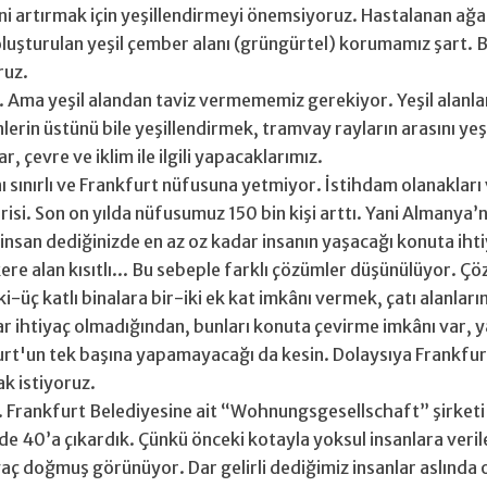
ni artırmak için yeşillendirmeyi önemsiyoruz. Hastalanan ağaç
luşturulan yeşil çember alanı (grüngürtel) korumamız şart. B
ruz.
 Ama yeşil alandan taviz vermememiz gerekiyor. Yeşil alanlar
lerin üstünü bile yeşillendirmek, tramvay rayların arasını yeş
 çevre ve iklim ile ilgili yapacaklarımız.
 sınırlı ve Frankfurt nüfusuna yetmiyor. İstihdam olanakları v
isi. Son on yılda nüfusumuz 150 bin kişi arttı. Yani Almanya’n
n insan dediğinizde en az oz kadar insanın yaşacağı konuta iht
ere alan kısıtlı... Bu sebeple farklı çözümler düşünülüyor. Çö
üç katlı binalara bir-iki ek kat imkânı vermek, çatı alanları
ar ihtiyaç olmadığından, bunları konuta çevirme imkânı var, y
rt'un tek başına yapamayacağı da kesin. Dolaysıya Frankfurt
ak istiyoruz.
k. Frankfurt Belediyesine ait “Wohnungsgesellschaft” şirketi 
40’a çıkardık. Çünkü önceki kotayla yoksul insanlara verile
htiyaç doğmuş görünüyor. Dar gelirli dediğimiz insanlar aslında 