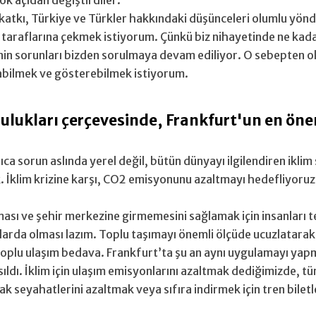
çok açıdan değiştirdiler.
katkı, Türkiye ve Türkler hakkındaki düşünceleri olumlu yönd
lu taraflarına çekmek istiyorum. Çünkü biz nihayetinde ne ka
nin sorunları bizden sorulmaya devam ediliyor. O sebepten o
abilmek ve gösterebilmek istiyorum.
ulukları çerçevesinde, Frankfurt'un en öne
ıca sorun aslında yerel değil, bütün dünyayı ilgilendiren ikli
 İklim krizine karşı, CO2 emisyonunu azaltmayı hedefliyoruz. 
lması ve şehir merkezine girmemesini sağlamak için insanları 
arda olması lazım. Toplu taşımayı önemli ölçüde ucuzlatarak,
 toplu ulaşım bedava. Frankfurt’ta şu an aynı uygulamayı y
sıldı. İklim için ulaşım emisyonlarını azaltmak dediğimizde, t
seyahatlerini azaltmak veya sıfıra indirmek için tren biletler