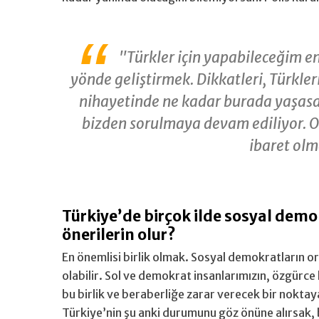
"Türkler için yapabileceğim e
yönde geliştirmek. Dikkatleri, Türkle
nihayetinde ne kadar burada yaşasak
bizden sorulmaya devam ediliyor. O
ibaret olm
Türkiye’de birçok ilde sosyal demok
önerilerin olur?
En önemlisi birlik olmak. Sosyal demokratların or
olabilir. Sol ve demokrat insanlarımızın, özgürce
bu birlik ve beraberliğe zarar verecek bir noktay
Türkiye’nin şu anki durumunu göz önüne alırsak, 