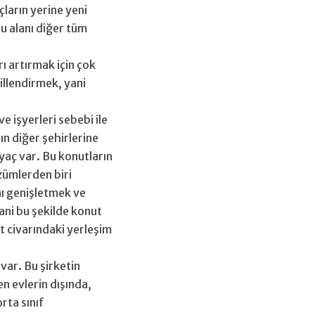
ların yerine yeni
u alanı diğer tüm
ı artırmak için çok
illendirmek, yani
e işyerleri sebebi ile
ın diğer şehirlerine
iyaç var. Bu konutların
zümlerden biri
nı genişletmek ve
ani bu şekilde konut
 civarındaki yerleşim
var. Bu şirketin
n evlerin dışında,
orta sınıf