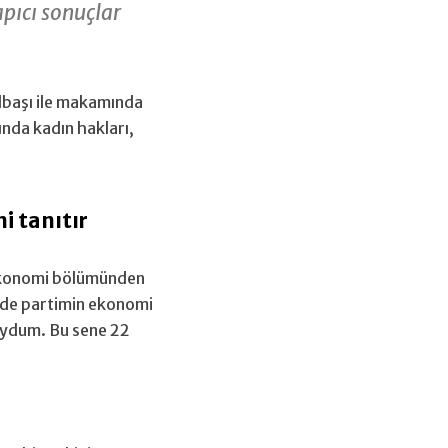
pıcı sonuçlar
ölbaşı ile makamında
nda kadın hakları,
i tanıtır
 Ekonomi bölümünden
erde partimin ekonomi
luydum. Bu sene 22